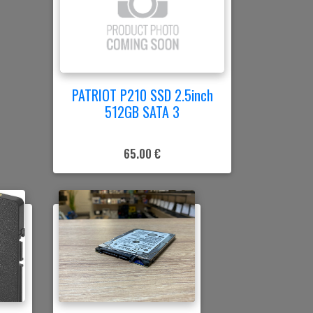
PATRIOT P210 SSD 2.5inch
512GB SATA 3
65.00 €