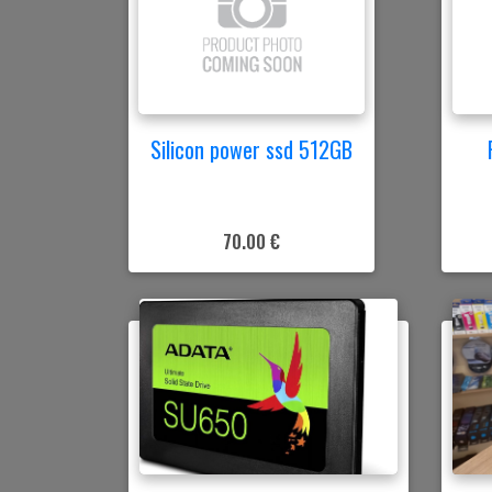
Silicon power ssd 512GB
70.00 €