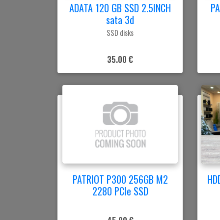
ADATA 120 GB SSD 2.5INCH
PA
sata 3d
SSD disks
35.00 €
PATRIOT P300 256GB M2
HDD
2280 PCIe SSD