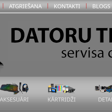
|
|
|
ATGRIEŠANA
KONTAKTI
BLOGS
AKSESUĀRI
KĀRTRIDŽI
DETA