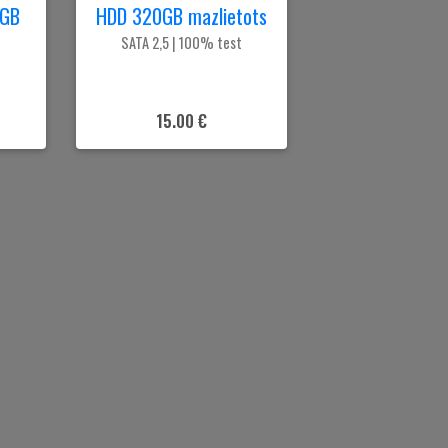
0GB
HDD 320GB mazlietots
SATA 2,5 | 100% test
15.00 €