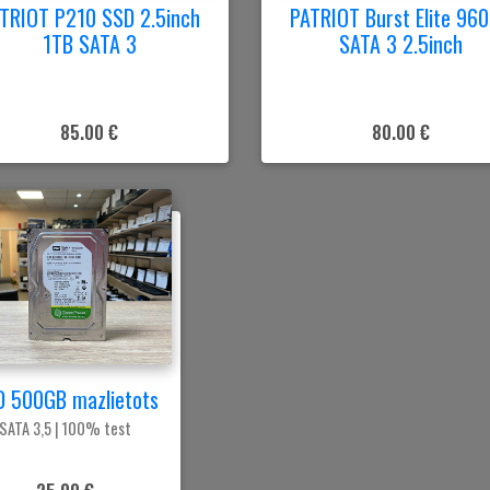
TRIOT P210 SSD 2.5inch
PATRIOT Burst Elite 96
1TB SATA 3
SATA 3 2.5inch
85.00 €
80.00 €
 500GB mazlietots
SATA 3,5 | 100% test