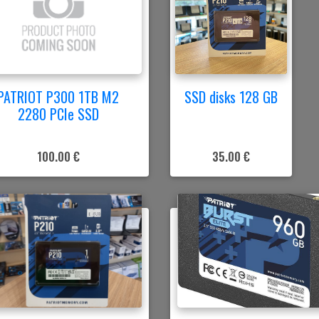
PATRIOT P300 1TB M2
SSD disks 128 GB
2280 PCIe SSD
100.00 €
35.00 €