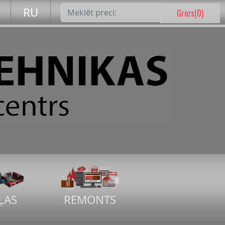
RU
Grozs(
0
)
ĻAS
REMONTS