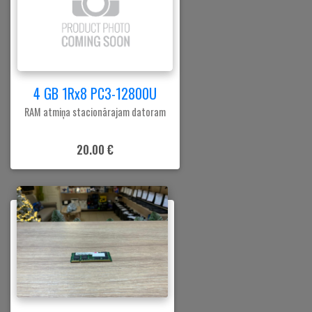
4 GB 1Rx8 PC3-12800U
RAM atmiņa stacionārajam datoram
20.00 €