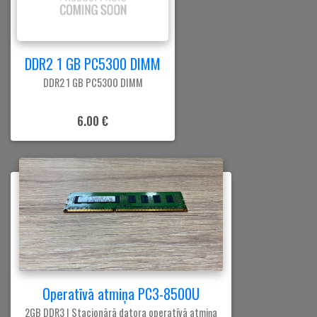
DDR2 1 GB PC5300 DIMM
DDR2 1 GB PC5300 DIMM
6.00 €
Operatīvā atmiņa PC3-8500U
2GB DDR3 | Stacionārā datora operatīvā atmiņa