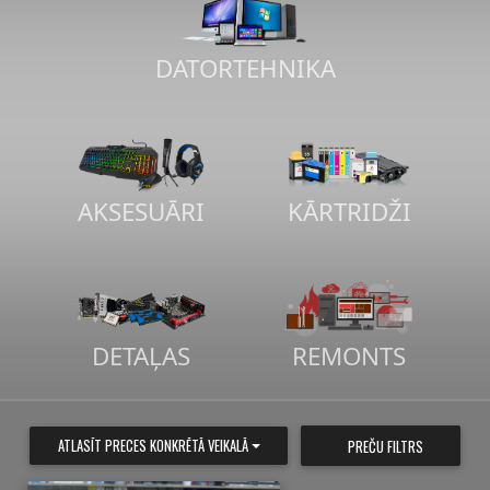
DATORTEHNIKA
AKSESUĀRI
KĀRTRIDŽI
DETAĻAS
REMONTS
ATLASĪT PRECES KONKRĒTĀ VEIKALĀ
PREČU FILTRS