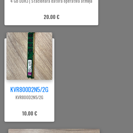
4 GB DDR3 | Stacionārā datora operatīvā atmiņa
20.00 €
KVR800D2N5/2G
KVR800D2N5/2G
10.00 €