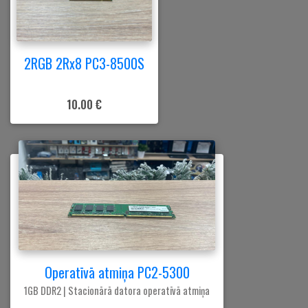
2RGB 2Rx8 PC3-8500S
10.00 €
Operatīvā atmiņa PC2-5300
1GB DDR2 | Stacionārā datora operatīvā atmiņa