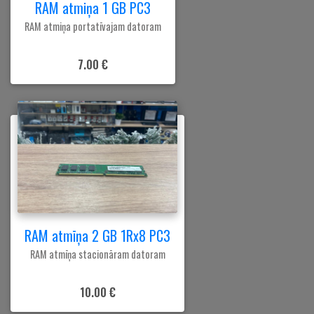
RAM atmiņa 1 GB PC3
RAM atmiņa portatīvajam datoram
7.00 €
RAM atmīņa 2 GB 1Rx8 PC3
RAM atmīņa stacionāram datoram
10.00 €