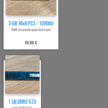
2 GB 1Rx8 PC3 - 12800U
RAM stacionārajam datoram
10.00 €
1 GB DDR2-533
1 GB DDR2-533