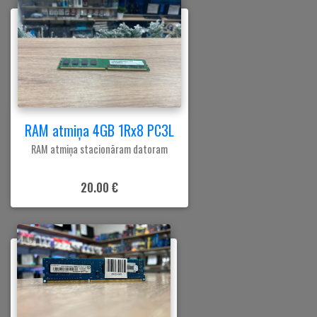
RAM atmiņa 4GB 1Rx8 PC3L
RAM atmiņa stacionāram datoram
20.00 €