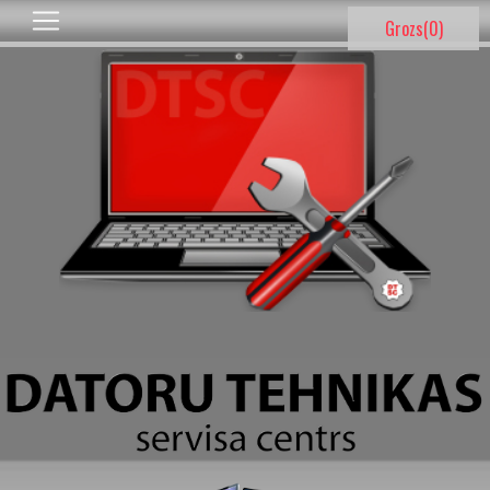
Grozs(
0
)