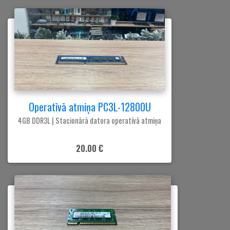
Operatīvā atmiņa PC3L-12800U
4GB DDR3L | Stacionārā datora operatīvā atmiņa
20.00 €