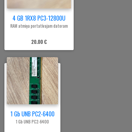
4 GB 1RX8 PC3-12800U
RAM atmiņa portatīvajam datoram
20.00 €
1 Gb UNB PC2-6400
1 Gb UNB PC2-6400