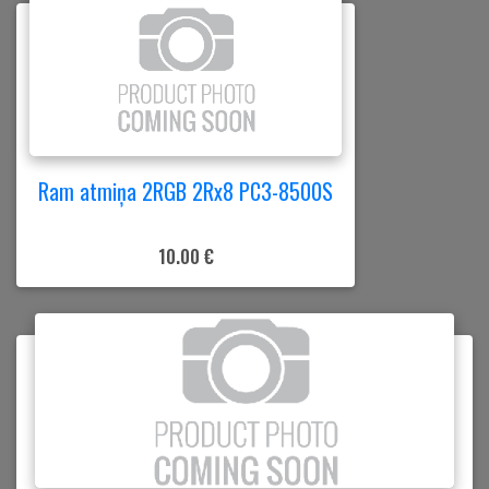
Ram atmiņa 2RGB 2Rx8 PC3-8500S
10.00 €